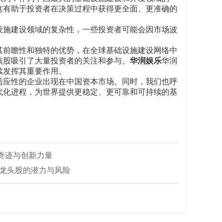
这有助于投资者在决策过程中获得更全面、更准确的
设施建设领域的复杂性，一些投资者可能会因市场波
其前瞻性和独特的优势，在全球基础设施建设网络中
该股吸引了大量投资者的关注和参与。
华润娱乐
华润
续发挥其重要作用。
适应性的企业出现在中国资本市场。同时，我们也呼
代化进程，为世界提供更稳定、更可靠和可持续的基
筑奇迹与创新力量
基建龙头股的潜力与风险