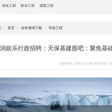
绿化工程
防水工程
道路工程
置：
首页
>
业务领域下载
>
市政工程
润娱乐行政招聘：天保基建股吧：聚焦基
发布时间：2025-11-03 00:30:09 浏览：[