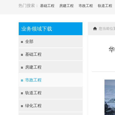
热门搜索：
基础工程
房建工程
市政工程
轨道工程
业务领域下载
您当前位
全部
华
基础工程
房建工程
市政工程
轨道工程
绿化工程