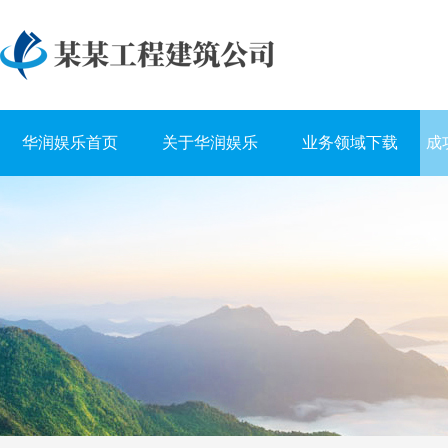
华润娱乐首页
关于华润娱乐
业务领域下载
成