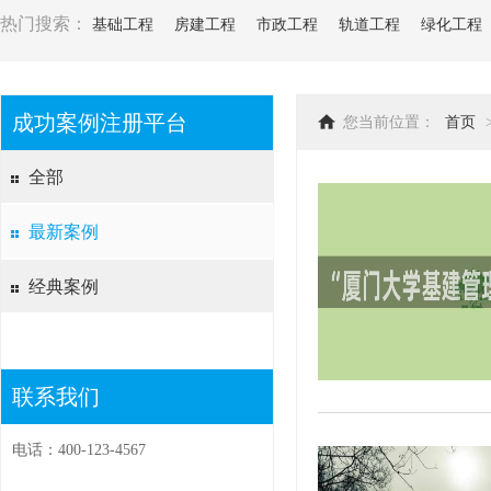
热门搜索：
基础工程
房建工程
市政工程
轨道工程
绿化工程
成功案例注册平台
您当前位置：
首页
全部
最新案例
经典案例
联系我们
电话：400-123-4567