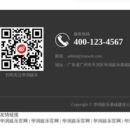
服务热线
400-123-4567
邮箱：admin@youweb.com
地址：广东省广州市天河区华润娱乐基础
扫码关注华润娱乐
Copyright © 华润娱乐基础建
友情链接
华润娱乐官网
|
华润娱乐官网
|
华润娱乐官网
|
华润娱乐官网
|
华