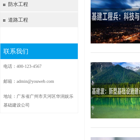
防水工程
道路工程
联系我们
电话：400-123-4567
邮箱：admin@youweb.com
地址：广东省广州市天河区华润娱乐
基础建设公司