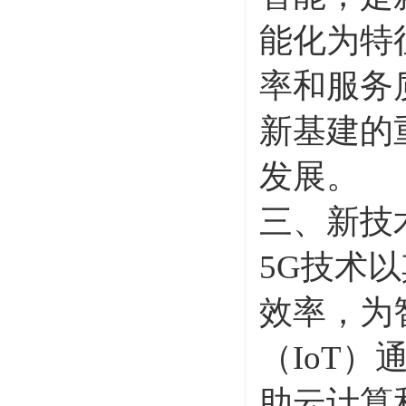
能化为特
率和服务
新基建的
发展。
三、新技
5G技术
效率，为
（IoT
助云计算