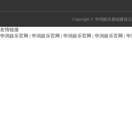
Copyright © 华润娱乐基础建
友情链接
华润娱乐官网
|
华润娱乐官网
|
华润娱乐官网
|
华润娱乐官网
|
华