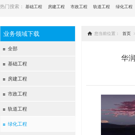
热门搜索：
基础工程
房建工程
市政工程
轨道工程
绿化工程
业务领域下载
您当前位置：
首页
全部
华润
基础工程
房建工程
市政工程
轨道工程
绿化工程