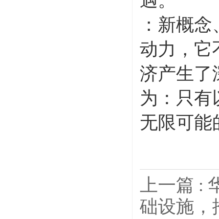
遇。
：新概念
动力，它
济产生了
为：只有
无限可能
上一篇 
础设施，