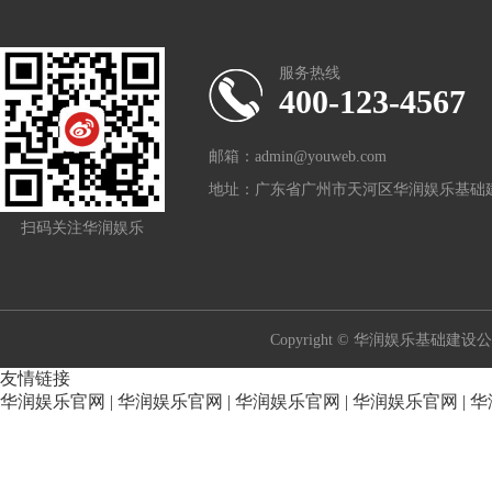
服务热线
400-123-4567
邮箱：admin@youweb.com
地址：广东省广州市天河区华润娱乐基础
扫码关注华润娱乐
Copyright © 华润娱乐基础建
友情链接
华润娱乐官网
|
华润娱乐官网
|
华润娱乐官网
|
华润娱乐官网
|
华