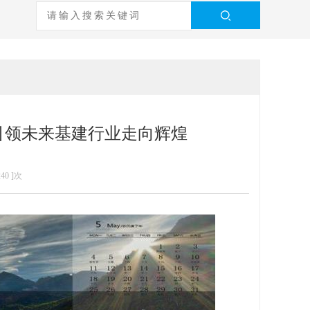
引领未来基建行业走向辉煌
240
]次