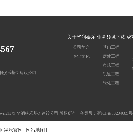
关于华润娱乐
业务领域下载
成
4567
公司简介
基础工程
企业文化
房建工程
市政工程
润娱乐基础建设公司
轨道工程
绿化工程
opyright © 华润娱乐基础建设公司 版权所有
备案号：
浙ICP备10204689号
润娱乐官网
|
网站地图
|