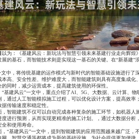
目
以为：《基建风云：新玩法与智慧引领未来基建行业走向辉煌
发展的基石，而智能技术则是实现这一基石的关键。在“新基建”
”一文中，将传统基建的运作模式与新时代的智能基础设施进行了
成本高、安全性差、维护难度大，而智能建筑则具有高度集成化
全的同时，减少运营成本，提高建筑使用的环保性。
，“基建风云”一文中，重点介绍了AI、5G、大数据、云计算、
例，通过人工智能模拟施工过程，可以优化设计方案，提高效率；
数据传输速度和稳定性。
面，智能建筑不仅可以自动完成各种复杂的施工环节，如机器人
进度进行预测，从而实现更精准的施工计划。，通过大数据分析
安全和使用寿命。
面，“基建风云”一文中，提到智能建筑的应用范围越来越广泛，
电网、智慧交通等都将成为新的基础设施，为社会提供更加便捷