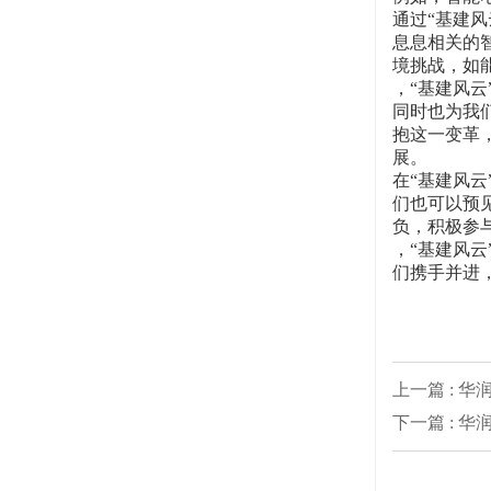
通过“基建
息息相关的
境挑战，如
，“基建风
同时也为我
抱这一变革
展。
在“基建风
们也可以预
负，积极参
，“基建风
们携手并进
上一篇 : 
下一篇 : 