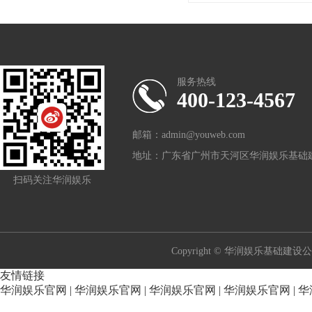
服务热线
400-123-4567
邮箱：admin@youweb.com
地址：广东省广州市天河区华润娱乐基础
扫码关注华润娱乐
Copyright © 华润娱乐基础建
友情链接
华润娱乐官网
|
华润娱乐官网
|
华润娱乐官网
|
华润娱乐官网
|
华