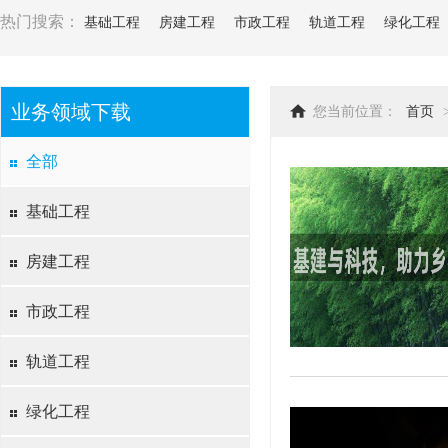
热门搜索：
基础工程
房建工程
市政工程
轨道工程
绿化工程
业务领域下载
您当前位置：
首页
全部
基础工程
房建工程
市政工程
轨道工程
绿化工程